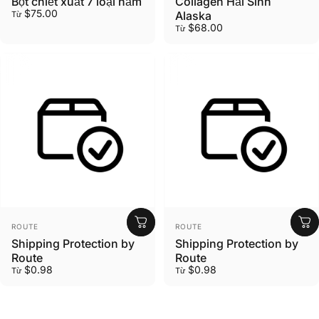
Bột chiết xuất 7 loại nấm
Collagen Hải Sinh
$75.00
Alaska
Từ
$68.00
Từ
Nhà cung cấp:
Nhà cung cấp:
ROUTE
ROUTE
Shipping Protection by
Shipping Protection by
Route
Route
$0.98
$0.98
Từ
Từ